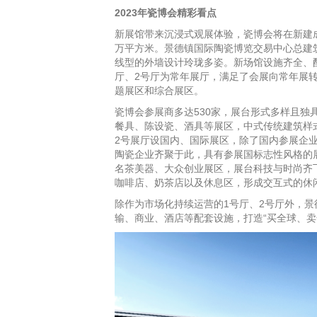
2023
年瓷博会精彩看点
新展馆带来沉浸式观展体验，瓷博会将在新建成
万平方米。景德镇国际陶瓷博览交易中心总建
线型的外墙设计玲珑多姿。新场馆设施齐全、配
厅、2号厅为常年展厅，满足了会展向常年展
题展区和综合展区。
瓷博会参展商多达530家，展台形式多样且独
餐具、陈设瓷、酒具等展区，中式传统建筑样式
2号展厅设国内、国际展区，除了国内参展企业
陶瓷企业齐聚于此，具有参展国标志性风格的
名茶美器、大众创业展区，展台科技与时尚齐
咖啡店、奶茶店以及休息区，形成交互式的休
除作为市场化持续运营的1号厅、2号厅外，
输、商业、酒店等配套设施，打造“买全球、卖