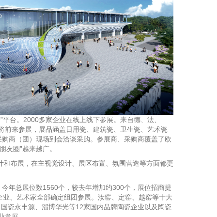
”平台。2000多家企业在线上线下参展。来自德、法、
业将前来参展，展品涵盖日用瓷、建筑瓷、卫生瓷、艺术瓷
采购商（团）现场到会洽谈采购。参展商、采购商覆盖了欧
朋友圈”越来越广。
计和布展，在主视觉设计、展区布置、氛围营造等方面都更
今年总展位数1560个，较去年增加约300个，展位招商提
家企业、艺术家全部确定组团参展。汝窑、定窑、越窑等十大
、国瓷永丰源、淄博华光等12家国内品牌陶瓷企业以及陶瓷
业参展。