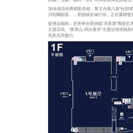
30余项活动将精彩亮相，将主办第八届“杜鹃
川到陶阳里……景德镇全城行动，正在紧锣密
瓷博会期间，还将举办景德镇“洋景漂”陶瓷艺
主题活动、“夜珠山·码头夜市”主题活动等独
化的无穷魅力。