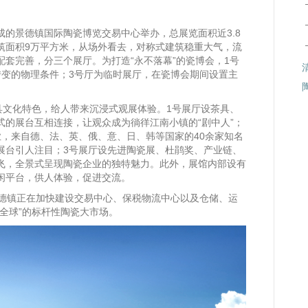
的景德镇国际陶瓷博览交易中心举办，总展览面积近3.8
筑面积9万平方米，从场外看去，对称式建筑稳重大气，流
套完善，分三个展厅。为打造“永不落幕”的瓷博会，1号
转变的物理条件；3号厅为临时展厅，在瓷博会期间设置主
具文化特色，给人带来沉浸式观展体验。1号展厅设茶具、
的展台互相连接，让观众成为徜徉江南小镇的“剧中人”；
，来自德、法、英、俄、意、日、韩等国家的40余家知名
展台引人注目；3号展厅设先进陶瓷展、杜鹃奖、产业链、
飞，全景式呈现陶瓷企业的独特魅力。此外，展馆内部设有
闲平台，供人体验，促进交流。
景德镇正在加快建设交易中心、保税物流中心以及仓储、运
全球”的标杆性陶瓷大市场。